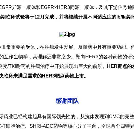
R×EGFR异源二聚体和EGFR×HER3同源二聚体，及其下游信
Ia期临床试验将于12月完成，并将继续开展不同适应症的Ib/IIa
GFR家族中非常重要的受体，在肿瘤发生发展、及耐药中具有重要功能。
的互作生物学，其理解还非常之少。靶向HER3的各种药物
突变/TKI耐药的肿瘤治疗中开始展现出巨大的前景。
HER靶点的
决临床未满足需求的HER3靶点药物上市。
感谢团队
发国际药业已经构建起具有国际领先性的，从抗体发现到CMC的
-T细胞治疗、SHRI-ADC药物等核心分子平台，全球首个四特