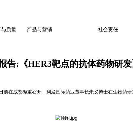
产与质量
产品与营销
社会责任
报告:《HER3靶点的抗体药物研发
成都隆重召开。利发国际药业董事长朱义博士在生